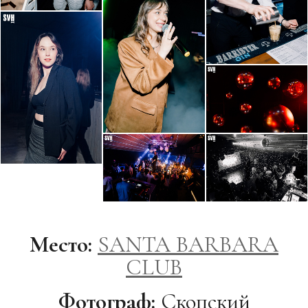
Место:
SANTA BARBARA
CLUB
Фотограф:
Скопский