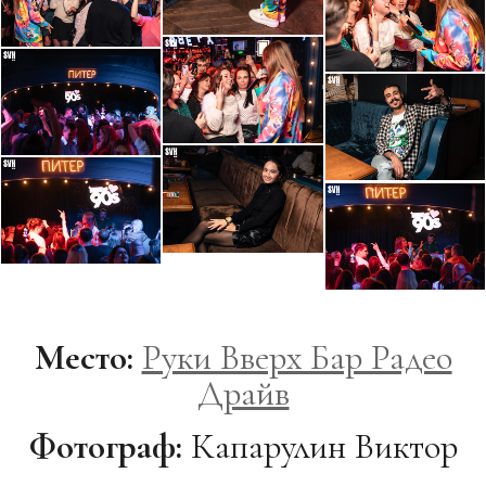
Место:
Руки Вверх Бар Радео
Драйв
Фотограф:
Капарулин Виктор