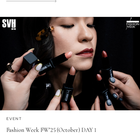
EVENT
Fashion Week FW’25 (October) DAY 1