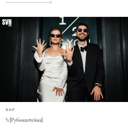
БАР
½ |Рубинштейна|